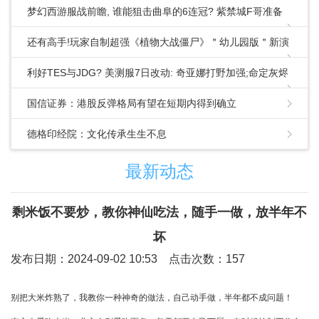
梦幻西游服战前瞻, 谁能狙击曲阜的6连冠? 紫禁城F哥准备
了大招!
还有高手!玩家自制超强《植物大战僵尸》＂幼儿园版＂新演
示公布
利好TES与JDG? 美测服7日改动: 奇亚娜打野加强;命定灰烬
打野削弱
国信证券：港股反弹格局有望在短期内得到确立
德格印经院：文化传承生生不息
最新动态
剩米饭不要炒，教你神仙吃法，随手一做，放半年不
坏
发布日期：2024-09-02 10:53 点击次数：157
别把大米炸熟了，我教你一种神奇的做法，自己动手做，半年都不成问题！