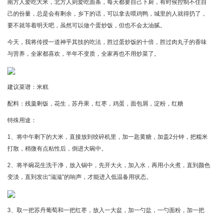
南方人爱吃大米，北方人则爱吃面条，每天都要自己下厨，有时候控制不住自
己的份量，总是会有剩余，乡下的话，可以拿去喂鸡鸭，城里的人就得扔了，
要不就等着明天吧，虽然可以做个蛋炒饭，但也不会太油腻。
今天，我将传授一道神乎其技的吃法，胜过蛋炒饭的十倍，胜过肉丸子的香味
与营养，全家都喜欢，半年不变质，全家再也不用炒菜了。
建议菜谱：米糕
配料：残羹剩饭，花生，苏丹果，红枣，鸡蛋，面包屑，淀粉，红糖
特殊用途：
1、将中午剩下的大米，直接放到绞碎机里，加一匙黄糖，加盖2分钟，把糯米
打散，稍微有点粘性后，倒进大碗中。
2、将半碗花生洗干净，放入锅中，先开大火，加入水，再用小火煮，直到颜色
变淡，直到发出“滋滋”的响声，才能进入低温备用状态。
3、取一把苏丹葡萄和一把红枣，放入一大盆，加一勺盐，一勺面粉，加一把