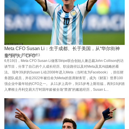
Meta CFO Susan Li：生于成都、长于美国，从“华尔街神
发布日期：2025-06-23
童”到“大厂CFO”
6月19日，Meta CFO Susan Li做客Stripe联合创始人兼总裁John Collison的访
谈节目，分享了自己的个人成长经历、职业路径以及对Meta及其AI战略的看
法。 现年39岁的Susan Li在2008年进入Meta（当时名为Facebook），担任财
务团队成员，并在2022年被任命为Meta的首席财务官，成为《财富》世界100
强企业中最年轻的CFO之一。 从11岁上高中，到15岁考上斯坦福，再到19岁踏
入摩根士丹利交易大厅时因年龄被全场“禁酒”的尴尬经历，Susan L...