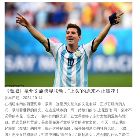
《魔域》泉州文旅跨界联动，“上头”的原来不止簪花！
发布日期：2024-10-14
在福建东南的蔚蓝海岸，泉州，这座历史悠久的文化名城，正以它独有的方
式，吸引着世界的目光。在这座城市的一隅，姑娘们的“头上花园”如同一朵永不
凋零的奇花，绽放了一整年的绚丽光彩，让世界领略了东方女性的温婉与雅
致。而这美丽的背后，是泉州在海洋文明孕育的渔女文化。 今天，就让我们一
起跟随《魔域》的脚步，揭开这神秘面纱，探寻泉州渔女的独特风情。 《魔
域》惠安女精彩联动，打造中国版“海的女儿” 说起渔女，您会想起什么？是伫