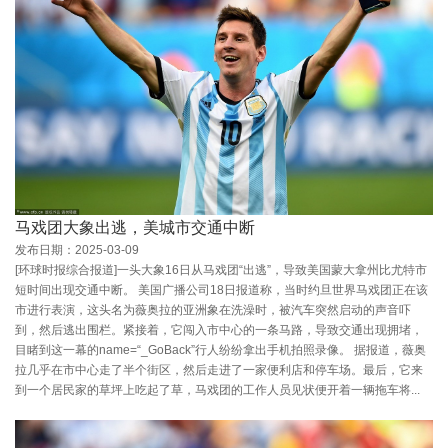
马戏团大象出逃，美城市交通中断
发布日期：2025-03-09
[环球时报综合报道]一头大象16日从马戏团“出逃”，导致美国蒙大拿州比尤特市
短时间出现交通中断。 美国广播公司18日报道称，当时约旦世界马戏团正在该
市进行表演，这头名为薇奥拉的亚洲象在洗澡时，被汽车突然启动的声音吓
到，然后逃出围栏。紧接着，它闯入市中心的一条马路，导致交通出现拥堵，
目睹到这一幕的name=“_GoBack”行人纷纷拿出手机拍照录像。 据报道，薇奥
拉几乎在市中心走了半个街区，然后走进了一家便利店和停车场。最后，它来
到一个居民家的草坪上吃起了草，马戏团的工作人员见状便开着一辆拖车将...