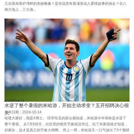
立在珠海香炉湾畔的美丽雕像？是传说里有着凄美动人爱情故事的渔女？在八
闽大地上，三大渔...
水逆了整个暑假的米哈游，开始主动求变？五开招聘决心很
发布日期：2024-10-14
大
哈喽大家好，我是X博士。 经常吃瓜的群众都知道，米哈游今年堪称是水逆了
整个暑假。 从7月到8月，社区里的相关节奏就没停过。玩了米家游戏才知道，
好家伙，这才是真正的节奏大师啊。 而上一周，米哈游又一口气放出了5个预研