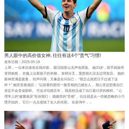
男人眼中的高价值女神, 往往有这4个“贵气”习惯!
发布日期：2025-05-19
上周，一位来访者坐在我对面， 眼泪就那么无声地滑落。 她33岁，双手因操劳
变得粗糙， 衣服上沾着孩子的米糊， 发梢分叉，显然很久没去过理发店。 她的
眼神里满是疲惫， 轻声问我，又像是在问自己： “我怎么就把日子过成了这
样？” 她苦笑着感叹： “以前看到那些一脸苦相的已婚女人， 我心里还想着自己
肯定不会变成那样。 可这才结婚五年， 我居然活成了自己最讨厌的模样。” 心
理学上的“破窗效应”告诉我们： 婚姻里的“苦相”， 往往就是从一些被忽略的小习
惯开始的， 它们一点点侵蚀了女人的光彩。 在咨询中，...