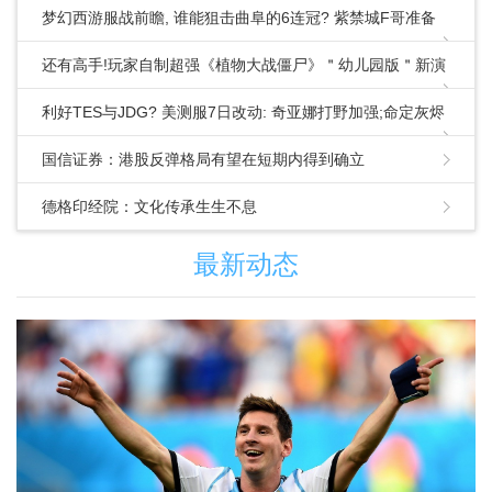
梦幻西游服战前瞻, 谁能狙击曲阜的6连冠? 紫禁城F哥准备
了大招!
还有高手!玩家自制超强《植物大战僵尸》＂幼儿园版＂新演
示公布
利好TES与JDG? 美测服7日改动: 奇亚娜打野加强;命定灰烬
打野削弱
国信证券：港股反弹格局有望在短期内得到确立
德格印经院：文化传承生生不息
最新动态