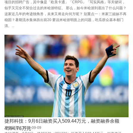
项目的招聘广告，其中像是「欧美卡通」「CRPG」「写实风格」等关键词，
似乎又完全不契合过去的米哈游特征。 那么，如今米哈游到底出了什么问题？
这家近几年的奇迹独角兽，未来又将走向何方呢？ 划重点一：米家三姐妹不再
稳固？暑期流水集体跌出前20 要说米哈游明面上的问题，吃瓜群众基本都门
清。...
捷邦科技：9月6日融资买入509.44万元，融资融券余额
发布日期：2024-09-09
4594.76万元