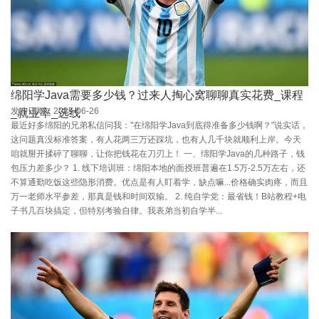
绵阳学Java需要多少钱？过来人掏心窝聊聊真实花费_课程
发布日期：2025-06-26
_就业率_选线
最近好多绵阳的兄弟私信问我："在绵阳学Java到底得准备多少钱啊？"说实话，
这问题真没标准答案，有人花两三万还踩坑，也有人几千块就顺利上岸。今天
咱就掰开揉碎了聊聊，让你把钱花在刀刃上！ 一、绵阳学Java的几种路子，钱
包压力差多少？ 1. 线下培训班：绵阳本地的面授班普遍在1.5万-2.5万左右，还
不算通勤吃饭这些隐形消费。优点是有人盯着学，缺点嘛...价格确实肉疼，而且
万一老师水平参差，那真是钱和时间双输。 2. 纯自学党：最省钱！B站教程+电
子书几百块搞定，但特别考验自律。我表弟当初自学半...