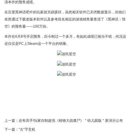
清本作的预售成绩。
在百度黑神话吧中的玩家就另辟蹊径，虽然相关软件已关闭数据显示，但他们
依然通过下载老版本软件以及参考排名相近的游戏销售量查清了《黑神话：悟
空》的预售量——100万份。
本作在6月8号开启预售，距今刚过一个多月，有如此成绩已相当不错，何况这
还仅仅是PC上Steam这一个平台的销量。
上一篇：
还有高手!玩家自制超强《植物大战僵尸》＂幼儿园版＂新演示公布
下一篇：
“古”字玄机