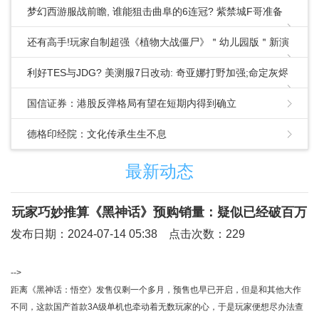
梦幻西游服战前瞻, 谁能狙击曲阜的6连冠? 紫禁城F哥准备
了大招!
还有高手!玩家自制超强《植物大战僵尸》＂幼儿园版＂新演
示公布
利好TES与JDG? 美测服7日改动: 奇亚娜打野加强;命定灰烬
打野削弱
国信证券：港股反弹格局有望在短期内得到确立
德格印经院：文化传承生生不息
最新动态
玩家巧妙推算《黑神话》预购销量：疑似已经破百万
发布日期：2024-07-14 05:38 点击次数：229
-->
距离《黑神话：悟空》发售仅剩一个多月，预售也早已开启，但是和其他大作
不同，这款国产首款3A级单机也牵动着无数玩家的心，于是玩家便想尽办法查