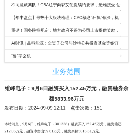
不同意就离队！CBA辽宁向郭艾伦提续约要求，恐难接受 估
计要离队
【年中盘点】最热十大板块梳理：CPO概念“狂飙”领涨，机
器人、ChatGPT板块高度火爆
重磅！国务院拟规定：地方政府不得为公司上市提供奖励，
中介机构收费不得与IPO结果挂钩
AI财讯 | 晶科能源：全资子公司与沙特公共投资基金等签订
9.85亿美元合资项目协议
“鲁”字玄机
业务范围
维峰电子：9月6日融资买入152.45万元，融资融券余
额5833.96万元
发布日期：2024-09-09 12:11 点击次数：151
本站消息，9月6日，维峰电子（301328）融资买入152.45万元，融资偿还
212.06万元，融资净卖出59.61万元，融资余额5816.61万元。